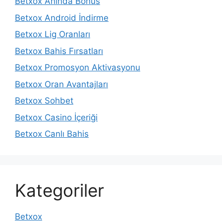
Betxox Anında Bonus
Betxox Android İndirme
Betxox Lig Oranları
Betxox Bahis Fırsatları
Betxox Promosyon Aktivasyonu
Betxox Oran Avantajları
Betxox Sohbet
Betxox Casino İçeriği
Betxox Canlı Bahis
Kategoriler
Betxox