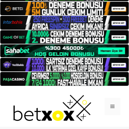
İçeriğe
atla
Menü