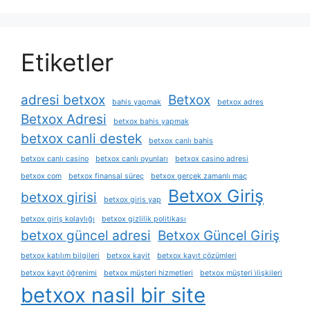
Etiketler
adresi betxox
Betxox
bahis yapmak
betxox adres
Betxox Adresi
betxox bahis yapmak
betxox canli destek
betxox canlı bahis
betxox canlı casino
betxox canlı oyunları
betxox casino adresi
betxox com
betxox finansal süreç
betxox gerçek zamanlı maç
Betxox Giriş
betxox girisi
betxox giris yap
betxox giriş kolaylığı
betxox gizlilik politikası
betxox güncel adresi
Betxox Güncel Giriş
betxox katılım bilgileri
betxox kayit
betxox kayıt çözümleri
betxox kayıt öğrenimi
betxox müşteri hizmetleri
betxox müşteri i̇lişkileri
betxox nasil bir site