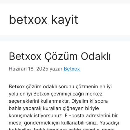
betxox kayit
Betxox Çözüm Odaklı
Haziran 18, 2025
yazar
Betxox
Betxox çözüm odaklı sorunu çözmenin en iyi
yolu en iyi Betxox çevrimiçi çağrı merkezi
seçeneklerini kullanmaktır. Diyelim ki spora
bahis yaparak kuralları çiğneyen biriyle
konuşmak istiyorsunuz. E -posta adreslerini bir
mesaj göndermek için kullanabilirsiniz. Yasadışı