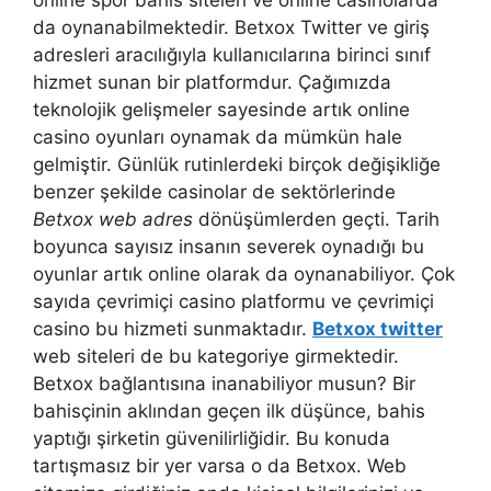
online spor bahis siteleri ve online casinolarda
da oynanabilmektedir. Betxox Twitter ve giriş
adresleri aracılığıyla kullanıcılarına birinci sınıf
hizmet sunan bir platformdur. Çağımızda
teknolojik gelişmeler sayesinde artık online
casino oyunları oynamak da mümkün hale
gelmiştir. Günlük rutinlerdeki birçok değişikliğe
benzer şekilde casinolar de sektörlerinde
Betxox web adres
dönüşümlerden geçti. Tarih
boyunca sayısız insanın severek oynadığı bu
oyunlar artık online olarak da oynanabiliyor. Çok
sayıda çevrimiçi casino platformu ve çevrimiçi
casino bu hizmeti sunmaktadır.
Betxox twitter
web siteleri de bu kategoriye girmektedir.
Betxox bağlantısına inanabiliyor musun? Bir
bahisçinin aklından geçen ilk düşünce, bahis
yaptığı şirketin güvenilirliğidir. Bu konuda
tartışmasız bir yer varsa o da Betxox. Web