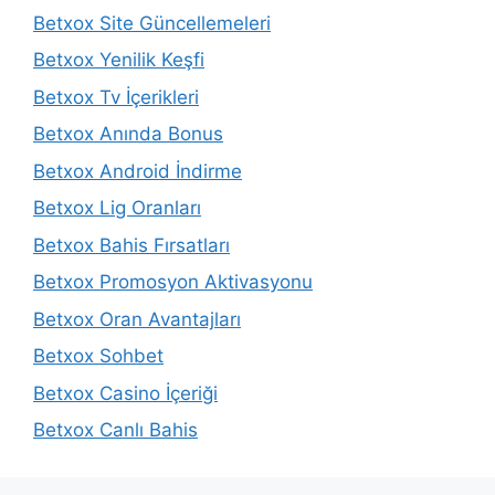
Betxox Site Güncellemeleri
Betxox Yenilik Keşfi
Betxox Tv İçerikleri
Betxox Anında Bonus
Betxox Android İndirme
Betxox Lig Oranları
Betxox Bahis Fırsatları
Betxox Promosyon Aktivasyonu
Betxox Oran Avantajları
Betxox Sohbet
Betxox Casino İçeriği
Betxox Canlı Bahis