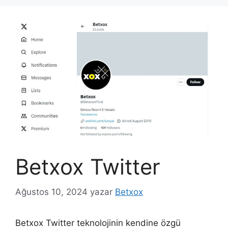
Betxox Twitter
Ağustos 10, 2024
yazar
Betxox
Betxox Twitter teknolojinin kendine özgü