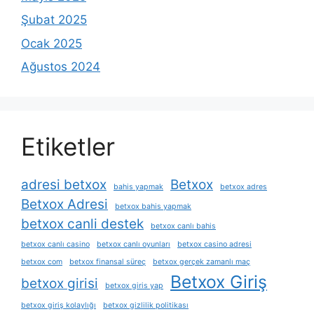
Şubat 2025
Ocak 2025
Ağustos 2024
Etiketler
adresi betxox
Betxox
bahis yapmak
betxox adres
Betxox Adresi
betxox bahis yapmak
betxox canli destek
betxox canlı bahis
betxox canlı casino
betxox canlı oyunları
betxox casino adresi
betxox com
betxox finansal süreç
betxox gerçek zamanlı maç
Betxox Giriş
betxox girisi
betxox giris yap
betxox giriş kolaylığı
betxox gizlilik politikası