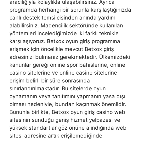
aracılığıyla kolaylıkla ulaşabilirsiniz. Ayrıca
programda herhangi bir sorunla karşılaştığınızda
canlı destek temsilcisinden anında yardım
alabilirsiniz. Madencilik sektöründe kullanılan
yöntemleri incelediğimizde iki farklı teknikle
karşılaşıyoruz. Betxox oyun giriş programına
erişmek için öncelikle mevcut Betxox giriş
adresinizi bulmanız gerekmektedir. Ülkemizdeki
kanunlar gereği online spor bahislerine, online
casino sitelerine ve online casino sitelerine
erişim belirli bir süre sonrasında
sınırlandırılmaktadır. Bu sitelerde oyun
oynamanın veya tanıtımını yapmanın yasa dışı
olması nedeniyle, bundan kaçınmak önemlidir.
Bununla birlikte, Betxox oyun giriş casino web
sitesinin sunduğu geniş hizmet yelpazesi ve
yüksek standartlar göz önüne alındığında web
sitesi adresine artık erişilemediğinde