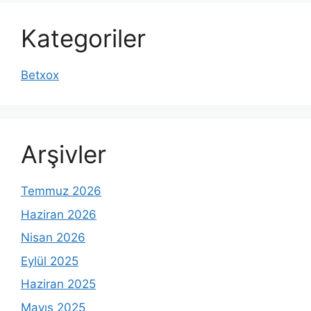
Kategoriler
Betxox
Arşivler
Temmuz 2026
Haziran 2026
Nisan 2026
Eylül 2025
Haziran 2025
Mayıs 2025