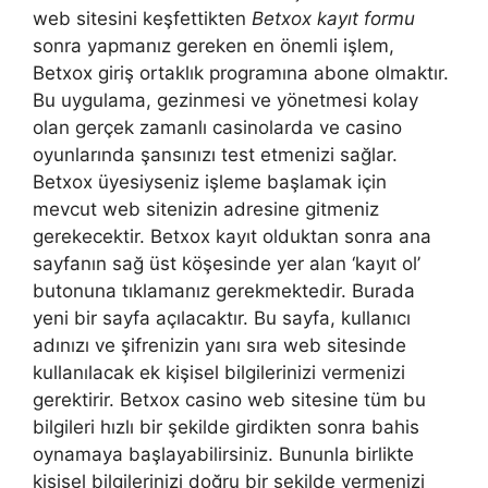
web sitesini keşfettikten
Betxox kayıt formu
sonra yapmanız gereken en önemli işlem,
Betxox giriş ortaklık programına abone olmaktır.
Bu uygulama, gezinmesi ve yönetmesi kolay
olan gerçek zamanlı casinolarda ve casino
oyunlarında şansınızı test etmenizi sağlar.
Betxox üyesiyseniz işleme başlamak için
mevcut web sitenizin adresine gitmeniz
gerekecektir. Betxox kayıt olduktan sonra ana
sayfanın sağ üst köşesinde yer alan ‘kayıt ol’
butonuna tıklamanız gerekmektedir. Burada
yeni bir sayfa açılacaktır. Bu sayfa, kullanıcı
adınızı ve şifrenizin yanı sıra web sitesinde
kullanılacak ek kişisel bilgilerinizi vermenizi
gerektirir. Betxox casino web sitesine tüm bu
bilgileri hızlı bir şekilde girdikten sonra bahis
oynamaya başlayabilirsiniz. Bununla birlikte
kişisel bilgilerinizi doğru bir şekilde vermenizi