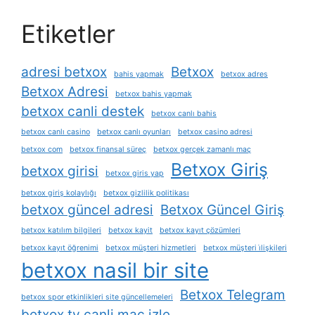
Etiketler
adresi betxox
Betxox
bahis yapmak
betxox adres
Betxox Adresi
betxox bahis yapmak
betxox canli destek
betxox canlı bahis
betxox canlı casino
betxox canlı oyunları
betxox casino adresi
betxox com
betxox finansal süreç
betxox gerçek zamanlı maç
Betxox Giriş
betxox girisi
betxox giris yap
betxox giriş kolaylığı
betxox gizlilik politikası
betxox güncel adresi
Betxox Güncel Giriş
betxox katılım bilgileri
betxox kayit
betxox kayıt çözümleri
betxox kayıt öğrenimi
betxox müşteri hizmetleri
betxox müşteri i̇lişkileri
betxox nasil bir site
Betxox Telegram
betxox spor etkinlikleri site güncellemeleri
betxox tv canli maç izle