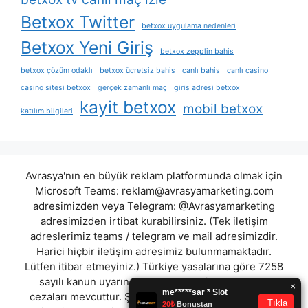
Betxox Twitter
betxox uygulama nedenleri
Betxox Yeni Giriş
betxox zepplin bahis
betxox çözüm odaklı
betxox ücretsiz bahis
canlı bahis
canlı casino
casino sitesi betxox
gerçek zamanlı maç
giris adresi betxox
kayit betxox
mobil betxox
katılım bilgileri
Avrasya'nın en büyük reklam platformunda olmak için
Microsoft Teams:
reklam@avrasyamarketing.com
adresimizden veya Telegram: @Avrasyamarketing
adresimizden irtibat kurabilirsiniz. (Tek iletişim
adreslerimiz teams / telegram ve mail adresimizdir.
Harici hiçbir iletişim adresimiz bulunmamaktadır.
Lütfen itibar etmeyiniz.) Türkiye yasalarına göre 7258
sayılı kanun uyarınca yasa dışı bahis oynamanın
cezaları mevcuttur. Şu an bulunduğunuz site hiç bir