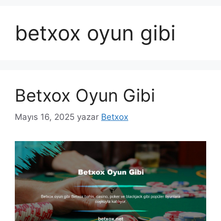
betxox oyun gibi
Betxox Oyun Gibi
Mayıs 16, 2025
yazar
Betxox