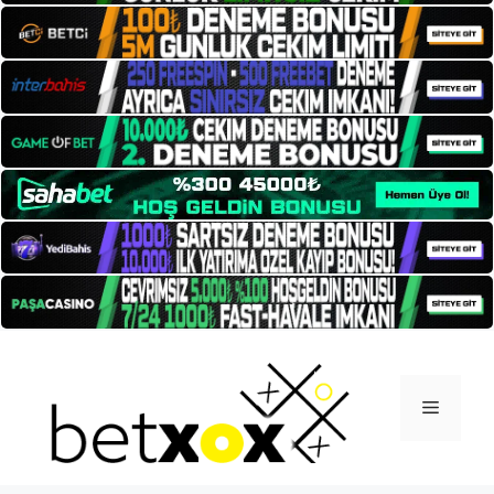
İçeriğe
atla
Menü