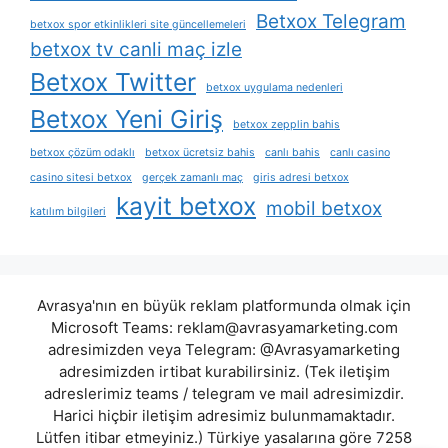
Betxox Telegram
betxox spor etkinlikleri site güncellemeleri
betxox tv canli maç izle
Betxox Twitter
betxox uygulama nedenleri
Betxox Yeni Giriş
betxox zepplin bahis
betxox çözüm odaklı
betxox ücretsiz bahis
canlı bahis
canlı casino
casino sitesi betxox
gerçek zamanlı maç
giris adresi betxox
kayit betxox
mobil betxox
katılım bilgileri
Avrasya'nın en büyük reklam platformunda olmak için
Microsoft Teams:
reklam@avrasyamarketing.com
adresimizden veya Telegram: @Avrasyamarketing
adresimizden irtibat kurabilirsiniz. (Tek iletişim
adreslerimiz teams / telegram ve mail adresimizdir.
Harici hiçbir iletişim adresimiz bulunmamaktadır.
Lütfen itibar etmeyiniz.) Türkiye yasalarına göre 7258