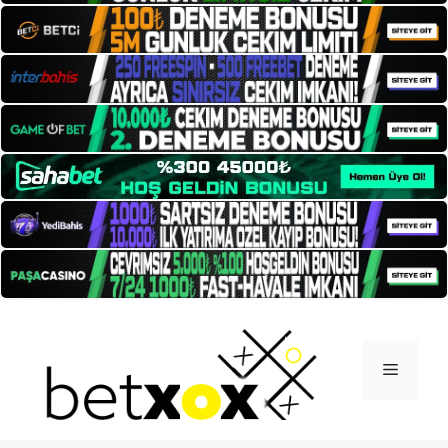
İçeriğe
atla
Menü